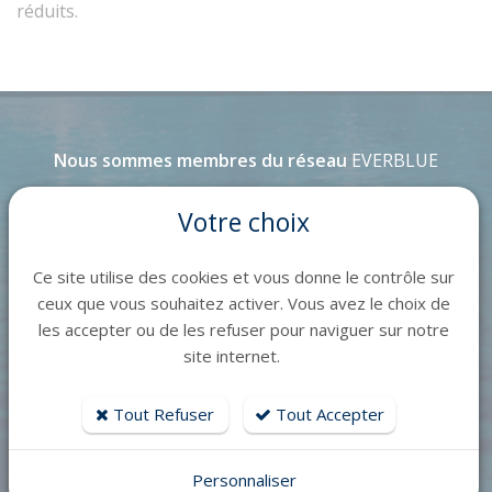
réduits.
Nous sommes membres du réseau
EVERBLUE
Votre choix
Ce site utilise des cookies et vous donne le contrôle sur
ceux que vous souhaitez activer. Vous avez le choix de
Le réseau Everblue regroupe de nombreux
les accepter ou de les refuser pour naviguer sur notre
site internet.
professionnels de la piscine.
Ce regroupement permet de bénéficier de toute
Tout Refuser
Tout Accepter
l’expertise du réseau et de vous proposer les dernières
technologies en matière d’équipements et de
connectivité.
Personnaliser