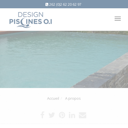
262 (0)2 62 20 62 97
Tog
nav
Accueil
A propos